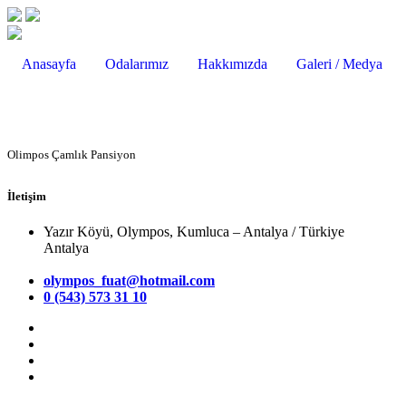
Anasayfa
Odalarımız
Hakkımızda
Galeri / Medya
Olimpos Çamlık Pansiyon
İletişim
Yazır Köyü, Olympos, Kumluca – Antalya / Türkiye
Antalya
olympos_fuat@hotmail.com
0 (543) 573 31 10