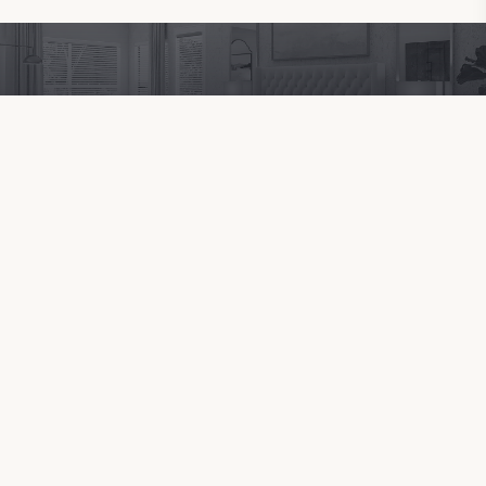
İletişim
Yazır Köyü, Olympos, Kumluca – Antalya / Türkiye
Antalya
olympos_fuat@hotmail.com
0 (543) 573 31 10
Adresler
Anasayfa
Konum
Video Galeri
Nasıl Gidebilirim