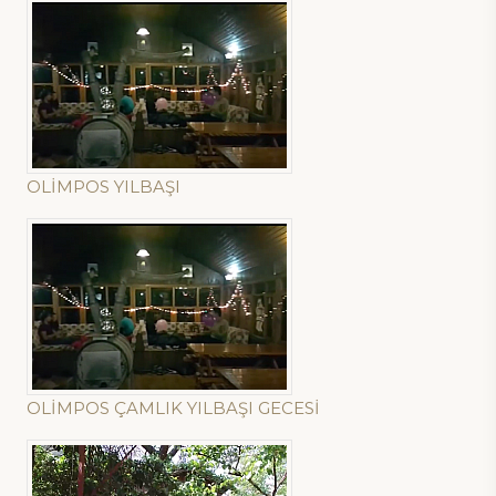
OLİMPOS YILBAŞI
OLİMPOS ÇAMLIK YILBAŞI GECESİ