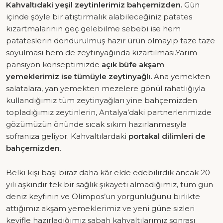
Kahvaltıdaki yeşil zeytinlerimiz bahçemizden.
Gün
içinde şöyle bir atıştırmalık alabileceğiniz patates
kızartmalarının geç gelebilme sebebi ise hem
patateslerin dondurulmuş hazır ürün olmayıp taze taze
soyulması hem de zeytinyağında kızartılması.Yarım
pansiyon konseptimizde
açık büfe akşam
yemeklerimiz ise tümüyle zeytinyağlı.
Ana yemekten
salatalara, yan yemekten mezelere gönül rahatlığıyla
kullandığımız tüm zeytinyağları yine bahçemizden
topladığımız zeytinlerin, Antalya’daki partnerlerimizde
gözümüzün önünde sıcak sıkım hazırlanmasıyla
sofranıza geliyor. Kahvaltılardaki
portakal dilimleri de
bahçemizden
.
Belki kişi başı biraz daha kâr elde edebilirdik ancak 20
yılı aşkındır tek bir sağlık şikayeti almadığımız, tüm gün
deniz keyfinin ve Olimpos’un yorgunluğunu birlikte
attığımız akşam yemeklerimiz ve yeni güne sizleri
keyifle hazırladığımız sabah kahvaltılarımız sonrası