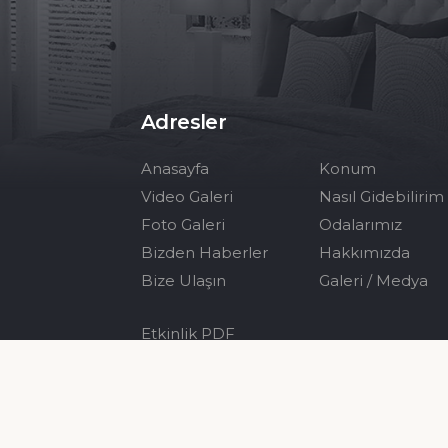
Adresler
Anasayfa
Konum
Video Galeri
Nasıl Gidebilirim
Foto Galeri
Odalarımız
Bizden Haberler
Hakkımızda
Bize Ulaşın
Galeri / Medya
Etkinlik PDF
İletişim